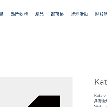
體
熱門軟體
產品
部落格
蜂潮活動
關於
Kat
Kata
具備強大
Web、