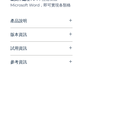
Microsoft Word，即可實現各類格
式的自動化生成、轉換及渲染，是企
業級文件管理的核心引擎。
產品說明
Aspose.Words for .NET 是一個
版本資訊
native 庫，為開發人員提供了創
建、編輯和轉換 Word、PDF、
官方網站版本更新資訊
試用資訊
Web 文件的豐富功能，而無需在
https://releases.aspose.com/c
系統上安裝 Microsoft Word 環
ells/net/release-notes/
境。此.NET 庫是依賴於文件對像
參考資訊
請洽詢 Beesoft 蜂潮資訊 ▼
模型(DOM) 的類和方法的整合，
📞 來電洽詢 ▏ 02-7752-7618
官方網站
使開發人員可以在元素級別直接訪
✉️ 來信洽詢 ▏
https://products.aspose.com/
問文件的內部工作方式。
beesales@beesoft.com.tw
words/net/
🕗 服務時間 ▏ 09:00 -
打開和編輯現有文件
18:00（週一～五）
根據您的特定需求定製文件中
任何元素的內容和外觀。
統一編號:
90452270