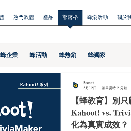
體
熱門軟體
產品
部落格
蜂潮活動
關於
蜂企業
蜂活動
蜂熱銷
蜂獨家
Beesoft
5月12日
讀畢需時 2 分鐘
【蜂教育】別只
Kahoot! vs. T
化為真實成效？