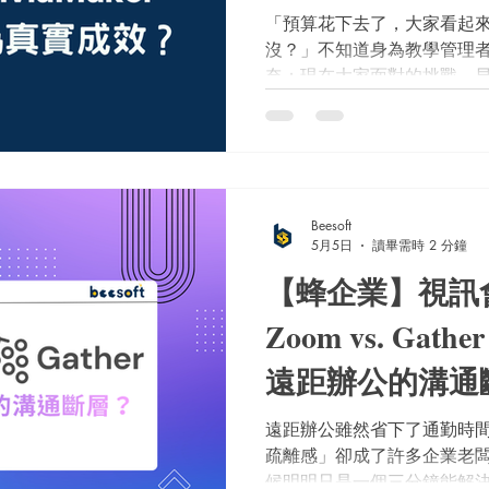
「預算花下去了，大家看起
沒？」不知道身為教學管理
奈：現在大家面對的挑戰，
更難以察覺的「假性參與」
分數，氣氛炒得超熱絡，但
留在現場。這時候，主任最
這套互動軟體能產出什麼具
視角！我們不只看介面有多
Beesoft
「長期管理價值」的角度，深度評
5月5日
讀畢需時 2 分鐘
TriviaMaker，幫你找
【蜂企業】視訊
決方案。
Zoom vs. Gat
遠距辦公的溝通
遠距辦公雖然省下了通勤時
疏離感」卻成了許多企業老
候明明只是一個三分鐘能解