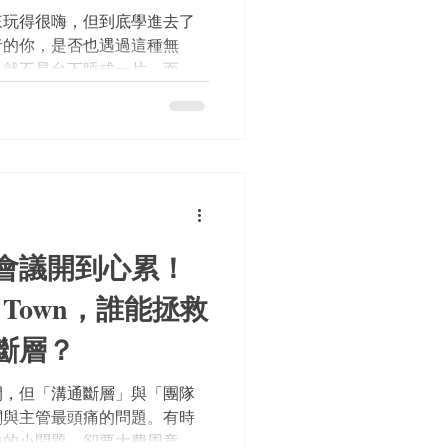
來玩得很嗨，但到底學進去了
者的你，是否也遇過這種無
早就不是台下睡成一片，而是
。學生盯著螢幕瘋狂按按鈕搶
活動一結束，核心知識也跟著
常問的一句話就是：「我們買
體報表嗎？」今天帶大家換個
炫，而是從「成效追蹤」與
比 Kahoot! 與
出真正能把熱鬧轉化為實質效益的解
會議開到心累！
her Town，誰能拯救
斷層？
間，但「溝通斷層」與「團隊
闆與主管最頭痛的問題。有時
決的小問題，卻要大費周章敲