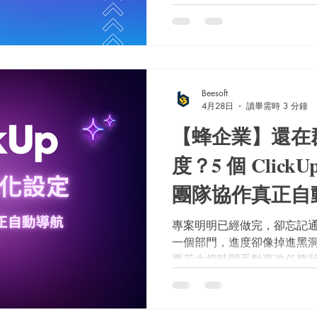
時間、發連結，不僅打斷了
扣。這次我們將為你深度剖析
與 Gather Town 的商
購決策！哪一套最適合我們？選
擇 Gather Town 的絕佳情
Beesoft
蜂潮資訊。
4月28日
讀畢需時 3 分鐘
【蜂企業】還在
度？5 個 Clic
團隊協作真正自
專案明明已經做完，卻忘記
一個部門，進度卻像掉進黑
要花大把時間手動更改任務
快到期了？其實，只需要喚醒 C
——自動化功能 (Automat
超高產值的商業效益，讓團