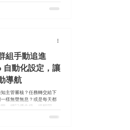
工作心流，也讓效率大打折
兩大遠端協作工具——Zoom
務核心差異，幫助你做出最精準的採
擇 Zoom 的絕佳情境；選
境。詳見內文，或可洽詢 Beesoft
群組手動追進
kUp 自動化設定，讓
動導航
通知主管審核？任務轉交給下
洞一樣無聲無息？或是每天都
狀態、標記優先級、提醒同事
lickUp 內建的強大武器
ions)，就能把死板的功能轉化為
隊工作流程實現真正的自動導