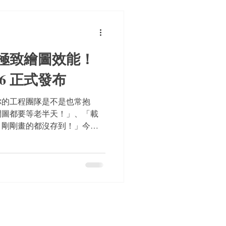
ickUp 自動化應用場景，詳見
極致繪圖效能！
 26 正式發布
你的工程團隊是不是也常抱
開圖都要等老半天！」、「載
，剛剛畫的都沒存到！」今天
家帶來工程界的效能巨獸——
！我們帶你搶先看這次的平台重大
實力，幫大家找回極致流暢的
數百萬個物件的 3D 模型，
算架構上進行了深度優化。讓企業
直接「掛載」專屬的專業模
讓軟體效能極大化！想了解更
繫 Beesoft 蜂潮資訊詢價，享