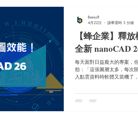
航。告別手動追蹤！6 大 Cl
本文...
Beesoft
4月22日
讀畢需時 3 分鐘
【蜂企業】釋放
全新 nanoCAD
每天面對日益龐大的專案，
怨：「這張圖層太多，每次
入點雲資料時軟體又當機了
Beesoft 蜂潮資訊要為大
nanoCAD 26 最新版本
升級，如何透過純粹的技術
繪圖體驗！面對現代工程動輒
nanoCAD 26 在底層運
依據不同部門的實戰需求，
組。不需要的功能不載入，
多 nanoCAD 26 嗎？歡迎聯