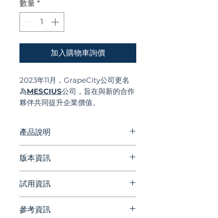
數量
*
加入購物車詢價
2023年11月，GrapeCity公司更名
為
MESCIUS
公司，旨在與新的合作
夥伴共同提升企業價值。
MESCIUS將以堅定的決心，在這個
瞬息萬變的世界中創造更大的價值，
產品說明
並“服務世界”，邁向新的發展階段。
JavaScript UI 控件 是 Web 應用
版本資訊
程序中必不可少的交互式設計元
素，可使其更加用戶友好。其中包
官方網站版本更新資訊
試用資訊
括數據網格、圖表、儀表和其他驅
動用戶交互的小部件。
https://developer.mescius.co
參考資訊
m/wijmo/releases
請洽詢 Beesoft 蜂潮資訊 ▼