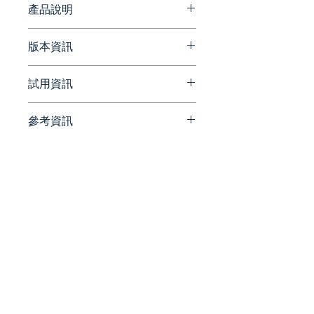
產品說明
SQL Admin Toolset 工具集內含
版本資訊
多項實用工具，能夠讓資料庫管理
工作更加輕鬆和高效。
官方網站版本更新資訊
試用資訊
https://www.idera.com/suppo
資料庫監控與分析
rt/sql-tools-supported-
工具集內建了監控和分析工
參考資訊
versions/
請洽詢 Beesoft 蜂潮資訊 ▼
具，讓您可以即時監控資料庫
📞 來電洽詢 ▏ 02-7752-7618
官方網站
的效能指標，找出潛在的問
✉️ 來信洽詢 ▏
https://www.idera.com/produ
題，並進行相應的處理。
beesales@beesoft.com.tw
cts/sql-admin-toolset/
🕗 服務時間 ▏ 09:00 -
查詢最佳化
18:00（週一～五）
官方部落格
提供查詢最佳化工具，幫助您
https://www.idera.com/blogs/
分析和改進複雜的 SQL 查詢，
提升資料庫查詢效能。
統一編號:
90452270
資料庫匯出和匯入
工具集支援資料庫匯出和匯入
​電話：02 -
7752 - 7618
|