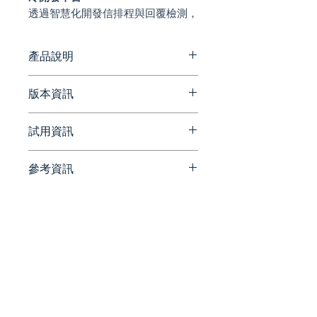
透過智慧化開發信排程與回覆檢測，
顯著提升郵件投遞率與商機轉化率，
是企業優化開發流程的高效利器。
產品說明
發送電子郵件
版本資訊
交付結果使用直觀的冷電子郵
件工具跨渠道聯繫和跟進。
請參考官方網站資訊
試用資訊
https://woodpecker.co/help-
不僅僅是熱身，還有恢復
center/en/collections/2936830
保持您的廣告系列運行並同時
參考資訊
-integrations
請洽詢 Beesoft 蜂潮資訊 ▼
使用恢復功能。
📞 來電洽詢 ▏ 02-7752-7618
官方網站
✉️ 來信洽詢 ▏
https://woodpecker.co/
包含在所有用戶的價格中
beesales@beesoft.com.tw
一鍵開啟預熱，無需額外費
🕗 服務時間 ▏ 09:00 -
官方部落格
用。
18:00（週一～五）
https://woodpecker.co/blog/
智能預熱場景
不僅可以提高電子郵件的聲
統一編號:
90452270