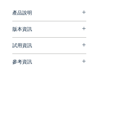
架構，協助企業快速將原始數據轉化
為關鍵決策洞察。
產品說明
Yellowfin 提供卓越數據體驗所需
版本資訊
的一切，簡化了整個分析工作流
程。從連接和準備數據，到構建儀
官方網站版本更新資訊
試用資訊
表板和準備管理報告，Yellowfin
BI 平台都能滿足您的需求。
https://portal.yellowfinbi.com/
參考資訊
public/releases/home
請洽詢 Beesoft 蜂潮資訊 ▼
創建智能、美觀、增強的儀表
📞 來電洽詢 ▏ 02-7752-7618
官方網站
板
✉️ 來信洽詢 ▏
https://www.yellowfinbi.com/
Yellowfin 儀表板是可視化、
beesales@beesoft.com.tw
監控和理解數據以推動行動的
🕗 服務時間 ▏ 09:00 -
官方部落格
最佳方式。那是因為它們看起
18:00（週一～五）
https://www.yellowfinbi.com/c
來很棒，易於構建並提供自動
ompany/blog
化的洞察力。憑藉更大的靈活
性和遠見卓識的功能，您可以
統一編號:
90452270
在儀表板中做以前從未做過的
事情，幫助您做最擅長的事