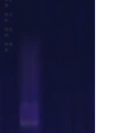
業
蜂活
動
蜂熱
銷
蜂獨
家