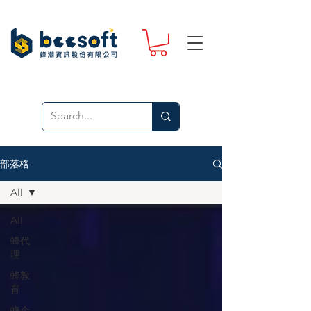
部落格
All
All
蜂代
理
蜂教
育
蜂企