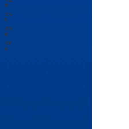
業
蜂活
動
蜂熱
銷
蜂獨
家