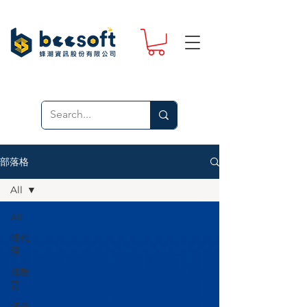
部落格
All
All
蜂代
理
蜂教
育
蜂企