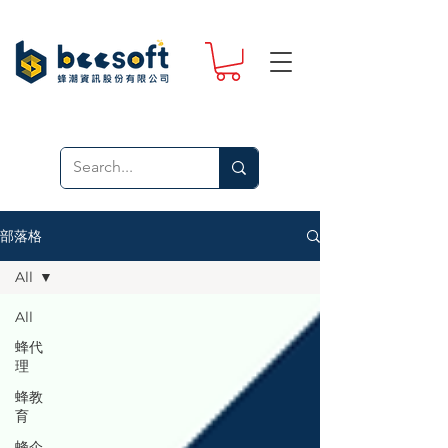
部落格
All
All
蜂代
理
蜂教
育
蜂企