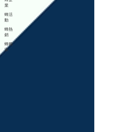
業
蜂活
動
蜂熱
銷
蜂獨
家