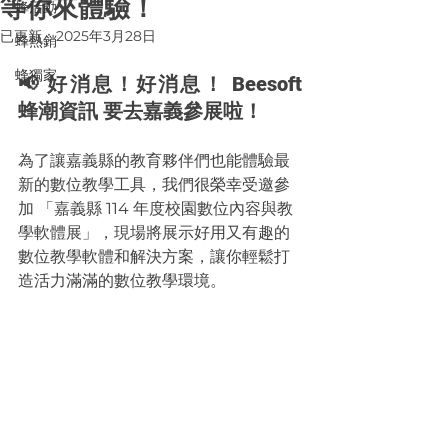
等你來體驗！
蜂活動
已更新：
2025年3月28日
蜂熱銷
蜂獨家
📢 好消息！好消息！ Beesoft 
蜂潮資訊 要去嘉義參展啦！
為了讓嘉義縣的教育夥伴們也能體驗最
新的數位教學工具，我們很榮幸受邀參
加 「嘉義縣 114 年度校園數位內容與教
學軟體展」，現場將展示好用又有趣的
數位教學軟體和解決方案，讓你輕鬆打
造活力滿滿的數位教學環境。