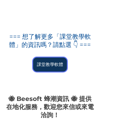
=== 想了解更多「課堂教學軟
體」的資訊嗎？請點選
 👇 
===
課堂教學軟體
🐝 Beesoft 蜂潮資訊 🐝 提供
在地化服務，歡迎您來信或來電
洽詢！