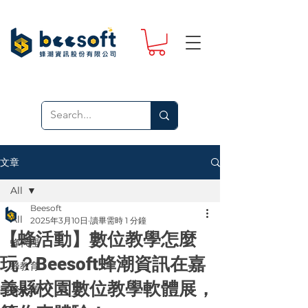
文章
All
Beesoft
All
2025年3月10日
讀畢需時 1 分鐘
【蜂活動】數位教學怎麼
蜂代理
玩？Beesoft蜂潮資訊在嘉
蜂教育
義縣校園數位教學軟體展，
蜂企業