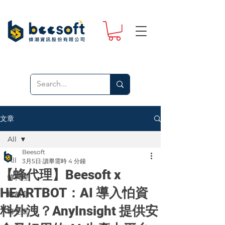
文章
All
Beesoft
All
3月5日
讀畢需時 4 分鐘
【蜂代理】Beesoft x
蜂代理
HEARTBOT：AI 導入怕資
蜂教育
料外洩？AnyInsight 提供安
蜂企業