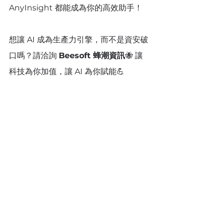
AnyInsight 都能成為你的高效助手！
想讓 AI 成為生產力引擎，而不是資安破
口嗎？請洽詢 
Beesoft 蜂潮資訊
🐝 讓
科技為你加值，讓 AI 為你賦能💪
🐝 Beesoft 蜂潮資訊 🐝 提供
在地化服務，歡迎您來信或來電
洽詢！