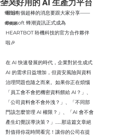
全又好用的 AI 生產力平台
蜂活動
蜂熱銷
最近有個超棒的消息要跟大家分享——
Beesoft 蜂潮資訊正式成為 
蜂獨家
HEARTBOT 聆機科技的官方合作夥伴
啦🎉
在 AI 快速發展的時代，企業對於生成式 
AI 的需求日益增加，但資安風險與資料
治理問題也隨之而來。如果你正在煩惱
「員工會不會把機密資料餵給 AI？」、
「公司資料會不會外洩？」、「不同部
門該怎麼管理 AI 權限？」、「AI 會不會
產生幻覺誤導決策？」……那這篇文章絕
對值得你花時間看完！讓你的公司在提