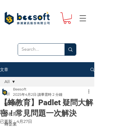
文章
All
Beesoft
All
2025年4月2日
讀畢需時 2 分鐘
【蜂教育】Padlet 疑問大解
蜂代理
密！常見問題一次解決
蜂教育
已更新：
4月27日
蜂企業