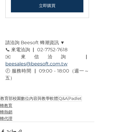
立即購買
請洽詢 Beesoft 蜂潮資訊 ▼
📞 來電洽詢 ▏ 02-7752-7618
✉️ 來信洽詢 ▏ 
beesales@beesoft.com.tw
🕗 服務時間 ▏ 09:00 - 18:00（週一～
五）
教育部校園數位內容與教學軟體
Q&A
Padlet
蜂教育
蜂熱銷
蜂代理