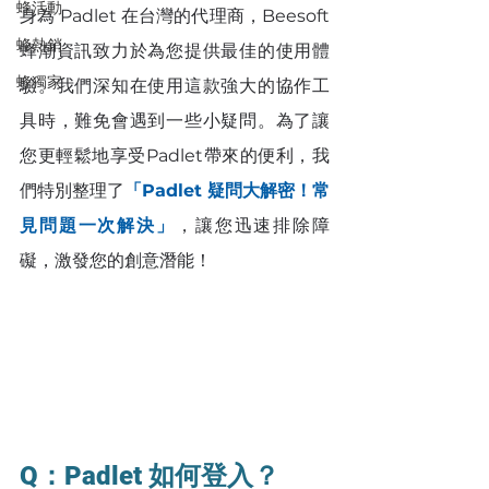
蜂活動
身為 Padlet 在台灣的代理商，Beesoft 
蜂熱銷
蜂潮資訊致力於為您提供最佳的使用體
蜂獨家
驗。我們深知在使用這款強大的協作工
具時，難免會遇到一些小疑問。為了讓
您更輕鬆地享受Padlet帶來的便利，我
們特別整理了
「Padlet 疑問大解密！常
見問題一次解決」
，讓您迅速排除障
礙，激發您的創意潛能！
Q：Padlet 如何登入？