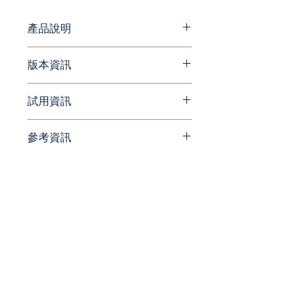
動追蹤與範本管理，協助企業在安全
合規的框架下，大幅加速數位化辦公
產品說明
的工作流程。
Hello Sign 即日起改為 Dropbox
版本資訊
sign
請參考官方網站資訊
試用資訊
簽署要求
https://blog.dropbox.com/topi
Dropbox Sign 的獨家功能，
cs/news
按使用者人數付費的客戶每個
參考資訊
請洽詢 Beesoft 蜂潮資訊 ▼
月的簽署要求傳送量不受限
📞 來電洽詢 ▏ 02-7752-7618
官方網站
制！
✉️ 來信洽詢 ▏
https://www.dropbox.com/sig
beesales@beesoft.com.tw
n
範本
🕗 服務時間 ▏ 09:00 -
範本非常適合需要反覆使用且
18:00（週一～五）
官方部落格
經常送交電子簽署的文件。
https://blog.dropbox.com/
稽核紀錄
統一編號:
90452270
稽核紀錄會與交易連結，以確
保記錄所有動作並留下時間標