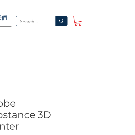
我們
obe
bstance 3D
nter