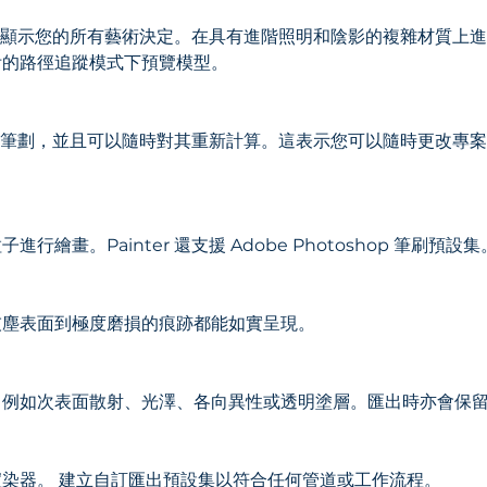
！
區可即時顯示您的所有藝術決定。在具有進階照明和陰影的複雜材質
附的路徑追蹤模式下預覽模型。
個動作和筆劃，並且可以隨時對其重新計算。這表示您可以隨時更改
。
繪畫。Painter 還支援 Adobe Photoshop 筆刷預設集
灰塵表面到極度磨損的痕跡都能如實呈現。
，例如次表面散射、光澤、各向異性或透明塗層。匯出時亦會保
染器。 建立自訂匯出預設集以符合任何管道或工作流程。