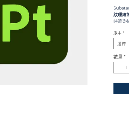
Subst
紋理繪
時渲染
真的視
版本
*
選擇
數量
*