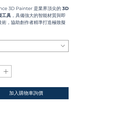
ance 3D Painter 是業界頂尖的
3D
製工具
，具備強大的智能材質與即
技術，協助創作者精準打造極致擬
覺細節。
加入購物車詢價