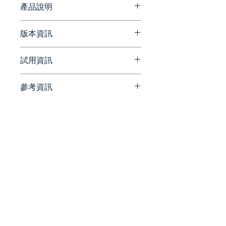
產品說明
一系列分析工具可快速準備幾
版本資訊
何圖形
Ansys Mechanical 創建了一
官方網站版本更新資訊
試用資訊
個使用有限元分析 (FEA) 進行
結構分析的集成平台。
Mechanical 是一個動態環
參考資訊
請洽詢 Beesoft 蜂潮資訊 ▼
境，具有完整的分析工具範
📞 來電洽詢 ▏ 02-7752-7618
官方相關文章
圍，從準備用於分析的幾何體
✉️ 來信洽詢 ▏
https://www.ansys.com/blog#
到連接額外的物理場以獲得更
beesales@beesoft.com.tw
tab=BlogsTab
高的保真度。直觀且可自定義
🕗 服務時間 ▏ 09:00 -
的用戶界面使各個級別的工程
18:00（週一～五）
師都能快速而自信地獲得答
案。
Ansys Workbench 支持與商
統一編號:
90452270
業 CAD 工具的穩健連接，提供
點擊按鈕設計點更新。流體和
電子求解器可提供無縫集成的
​電話：02 -
7752 - 7618
|