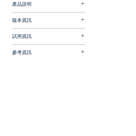
產品說明
DevExpress DXperience 可幫
版本資訊
助您使用所有 DevExpress 單一
平台控件等為 Windows、
官方網站版本更新資訊
試用資訊
Web、移動設備和平板電腦構建
https://docs.devexpress.com/
應用程序。它包括桌面控件
XtraReports/405295/whats-
（WinForms、WPF、UWP 和
參考資訊
new/version-history
請洽詢 Beesoft 蜂潮資訊 ▼
桌面報告）、Web 控件
📞 來電洽詢 ▏ 02-7752-7618
官方網站
（ASP.NET、ASP.NET MVC 和
✉️ 來信洽詢 ▏
https://www.devexpress.com/
Core、Bootstrap Web
beesales@beesoft.com.tw
subscriptions/dxperience.xml
Forms、JavaScript - jQuery、
🕗 服務時間 ▏ 09:00 -
Angular、React、Vue、Web
18:00（週一～五）
官方部落格
Reporting 和 Blazor）和框架和
https://community.devexpres
生產力工具（XPO - ORM 庫和
s.com/blogs/
CodeRush for Visual
統一編號:
90452270
Studio）。它還包括所有控件和
庫的源代碼。
WinForms
​電話：02 -
7752 - 7618
|