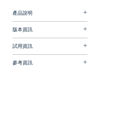
素材通通都有，還提供影音特效、網
頁模板、簡報模板等各種資源。
產品說明
通過無限制的創意訂閱享受數百萬
版本資訊
創意資產從圖形、Web 和影片模
板、音檔、照片等 - 以最優惠的價
最新版本資訊
試用資訊
格無限次下載。
https://labs.envato.com/releas
e-notes
操作介面簡單明瞭
參考資訊
請洽詢 Beesoft 蜂潮資訊 ▼
能夠輕易地找到您所需要的所
📞 來電洽詢 ▏ 02-7752-7618
官方網站
有素材
✉️ 來信洽詢 ▏
https://elements.envato.com/
beesales@beesoft.com.tw
所有素材皆可以商用
🕗 服務時間 ▏ 09:00 -
官方部落格
Envato Elements 中的所有
18:00（週一～五）
https://elements.envato.com/l
素材都能夠作為商業用途做使
earn/
用，不必擔心觸發版權問題
統一編號:
90452270
取消訂閱後仍然能夠使用
取消訂閱後已下載完成的素材