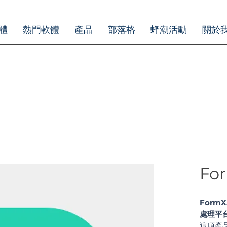
體
熱門軟體
產品
部落格
蜂潮活動
關於
For
FormX
處理平
這項產品