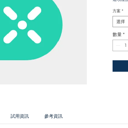
據、發
方案
*
消除手
化。
選擇
數量
*
試用資訊
參考資訊