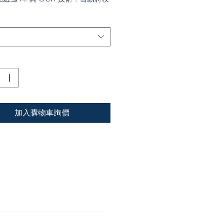
票或證件轉化為結構化數據，大幅
動輸入錯誤，實現企業流程自動
加入購物車詢價