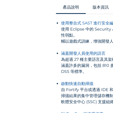
產品說明
版本資訊
使用整合式 SAST 進行安全
使用 Eclipse 中的 Secu
性弱點。
輔以遊戲式訓練，增強開發
涵蓋開發人員使用的語言
為超過 27 種主要語言及其
涵蓋許多的漏洞，包括 810 多個 
DSS 等標準。
啟動快速自動掃描
自 Fortify 平台或透過 I
掃描結果的集中管理儲存機
軟體安全中心 (SSC) 支