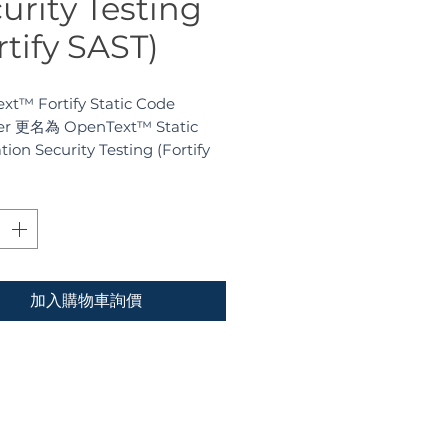
urity Testing
rtify SAST)
xt™ Fortify Static Code
er 更名為 OpenText™ Static
tion Security Testing (Fortify
)，是業界領先的靜態應用程式安全
具
，
憑藉深度的程式碼路徑分析技
準識別源頭漏洞，協助企業在開發
實安全左移。
加入購物車詢價