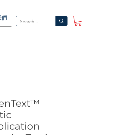
我們
enText™
tic
lication