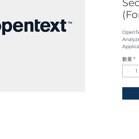
Sec
(Fo
OpenTe
Analyz
Applica
SAST
數量
*
測試工
術，精
階段落