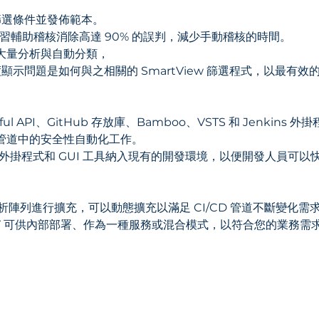
篩選條件並發佈範本。
會以機器學習輔助稽核消除高達 90% 的誤判，減少手動稽核的時間。
 支援大量分析與自動分類，
示問題是如何與之相關的 SmartView 篩選程式，以最有效
Tful API、GitHub 存放庫、Bamboo、VSTS 和 Jenki
D 管道中的安全性自動化工作。
過指令碼、外掛程式和 GUI 工具納入現有的開發環境，以便開發人員
以靜態分析陣列進行擴充，可以動態擴充以滿足 CI/CD 管道不斷變化需
 SAST 可供內部部署、作為一種服務或混合模式，以符合您的業務