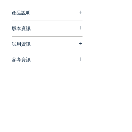
構，將數據無縫嵌入應用程式，協助
企業實現自動化決策並驅動數據商業
產品說明
化。
在GoodData，我們認為傳統的
版本資訊
數據工具已經不夠用了，我們的數
據即服務 (DaaS) 基礎架構是分析
官方網站版本更新資訊
試用資訊
的未來：實時、開放、安全和可擴
展。GoodData 領先的雲原生平
https://www.gooddata.com/d
台讓我們的客戶能夠靈活地構建和
參考資訊
ocs/cloud/whats-new-cloud/
請洽詢 Beesoft 蜂潮資訊 ▼
擴展他們的任何數據用例；從自助
📞 來電洽詢 ▏ 02-7752-7618
官方網站
服務和嵌入式分析，到機器學習和
✉️ 來信洽詢 ▏
https://www.gooddata.com/h
物聯網。我們強大的儀表板、自定
beesales@beesoft.com.tw
ome/
義洞察和無與倫比的治理選項已幫
🕗 服務時間 ▏ 09:00 -
助超過 140,000 家全球頂級企業
18:00（週一～五）
官方部落格
實現其分析目標。
https://www.gooddata.com/bl
og/
數據可視化，創建圖表、報告
統一編號:
90452270
和儀表板
利用來自組織任何領域的數據