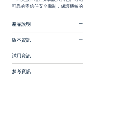
可靠的零信任安全機制，保護機敏的
企業資料與知識。
產品說明
anyinsight
版本資訊
產效
方案比較表
試用資訊
即刻啟用的 AI 代理，全面支援
https://www.anyinsight.ai/zh/p
各種企業職能與角色。
ages/pricing
請洽詢 Beesoft 蜂潮資訊 ▼
參考資訊
📞 來電洽詢 ▏ 02-7752-7618
安全
✉️ 來信洽詢 ▏
【相關文章】
透過可靠的零信任安全機制，
beesales@beesoft.com.tw
保護機敏的企業資料與知識。
🕗 服務時間 ▏ 09:00 -
【蜂代理】Beesoft x
18:00（週一～五）
HEARTBOT：AI 導入怕資料
合規
外洩？AnyInsight 提供安全又
內建監控機制，確保符合與 AI
好用的 AI 生產力平台
相關的法規要求。