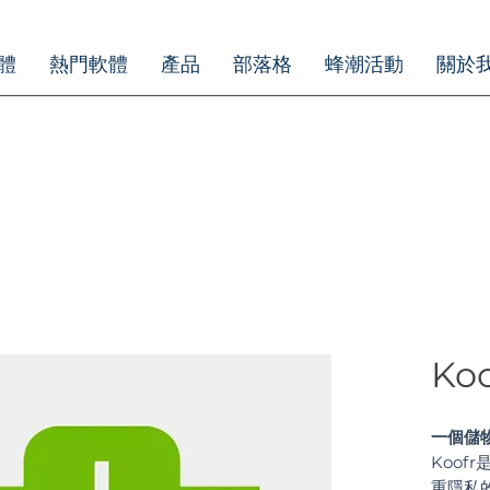
體
熱門軟體
產品
部落格
蜂潮活動
關於
Koo
一個儲
Koof
重隱私