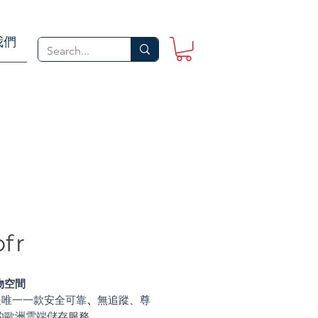
我們
fr
物空間
r是唯一一款安全可靠
、
無追蹤、尊
的歐洲雲端儲存服務。