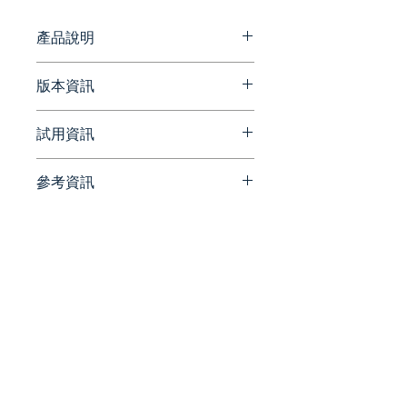
績與粉絲黏著度一起坐上火箭，業餘
也能玩出專業大師級水準！
產品說明
MailChimp 是個強大的電子報管
版本資訊
理系統。
官方網站版本更新資訊
試用資訊
精美的電子郵件模板
https://mailchimp.com/develo
瀏覽我們的可自定義拖放模板
per/release-notes/
庫，找到適合您業務的佈局或
參考資訊
請洽詢 Beesoft 蜂潮資訊 ▼
為您的下一個活動獲取靈感。
📞 來電洽詢 ▏ 02-7752-7618
官方網站
✉️ 來信洽詢 ▏
https://mailchimp.com/
通過 AI 輔助設計電子郵件吸引
beesales@beesoft.com.tw
客戶
🕗 服務時間 ▏ 09:00 -
官方最新消息
使用我們的創意助手的人工智
18:00（週一～五）
https://mailchimp.com/newsr
慧設計來幫助您製作在任何設
oom/
備上看起來都很棒的引人注目
的電子郵件。
統一編號:
90452270
強大的分類工具