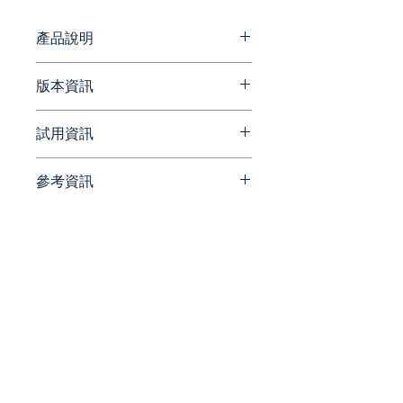
部門協作效率，協助企業實現數據驅
動決策，是提升組織敏捷度的關鍵管
產品說明
理平台。
非常直觀、簡單且直觀，您無需培
版本資訊
訓。在幾分鐘內創建理想的工作流
程，或根據真實團隊如何使用
最新版本資訊
試用資訊
monday.com 從 200 多個現成
https://monday.com/whats-
模板中進行選擇。易於使用的可視
new
點我免費試用
化界面讓任何團隊成員都可以快速
參考資訊
請洽詢 Beesoft 蜂潮資訊 ▼
上手，無需培訓。
📞 來電洽詢 ▏ 02-7752-7618
官方相關文章
✉️ 來信洽詢 ▏
https://monday.com/blog
Work OS：管理一切的可視化
beesales@beesoft.com.tw
平台
🕗 服務時間 ▏ 09:00 -
在一個地方計劃、組織和跟踪
18:00（週一～五）
您團隊的所有工作。
更有效率的工作流程
統一編號:
90452270
節省時間，簡化流程和項目，
並跟踪所有移動的部分。