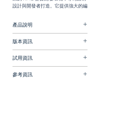
設計與開發者打造。它提供強大的編
輯、除錯及驗證功能，完整支援
XSLT、XQuery 及各種 Schema 標
產品說明
準，能有效簡化複雜數據結構的處理
流程，優化 XML 開發效能。
Oxygen XML Developer 是一
版本資訊
款設計 XML 模式和轉換管道所需
的所有工具。
官方網站版本歷程
試用資訊
https://www.oxygenxml.com/
結構化 XML 編輯
history.html
用戶友好的界面與大量直觀的
參考資訊
請洽詢 Beesoft 蜂潮資訊 ▼
XML 編輯功能相結合，幫助您
📞 來電洽詢 ▏ 02-7752-7618
官方網站
提高生產力和工作質量。
✉️ 來信洽詢 ▏
https://www.oxygenxml.com/
beesales@beesoft.com.tw
xml_developer.html
驗證
🕗 服務時間 ▏ 09:00 -
Oxygen 的即時輸入驗證支持
18:00（週一～五）
官方部落格
和上下文相關編輯功能有助於
https://blog.oxygenxml.com/
確保您的文件（XML、
JSON、HTML 等）始終“格式
統一編號:
90452270