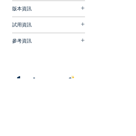
RAW Graphs 最初被設想為設計
版本資訊
人員和視覺極客的工具，旨在提供
電子表格應用程序（例如
官方網站公布最新版本資訊
試用資訊
Microsoft Excel、Apple
https://www.rawgraphs.io/pos
Numbers、OpenRefine）和矢
t/rawgraphs-updates-with-
量圖形編輯器（例如 Adob​​e
參考資訊
version-2-0-1
請洽詢 Beesoft 蜂潮資訊 ▼
Illustrator、Inkscape、
📞 來電洽詢 ▏ 02-7752-7618
官方網站
Sketch）之間的缺失鍊接。
✉️ 來信洽詢 ▏
https://www.rawgraphs.io/
beesales@beesoft.com.tw
就像複製粘貼一樣簡單
🕗 服務時間 ▏ 09:00 -
官方部落格
RAWGraphs 適用於分隔符分
18:00（週一～五）
https://www.rawgraphs.io/blo
隔的值（即 csv 和 tsv 文件）
g
以及來自其他應用程序（例如
Microsoft Excel、Google 電
統一編號:
90452270
子表格、TextEdit 等）的複制
和粘貼文本。它還適用於支持
CORS 的端點 (API)。
​電話：02 -
7752 - 7618
|
Fax：02 -
2959 - 9198
不用擔心，您的數據是安全的