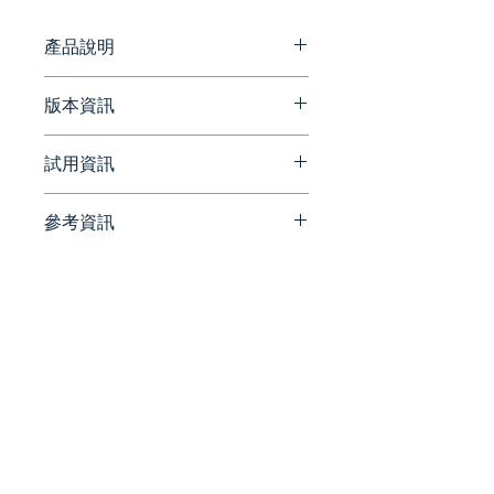
輕鬆上手並使用 Twee 創建個人化
課程教材，讓教師可以快速製作出符
產品說明
合學生需求的教材。
Twee 打造個人化課程教材
版本資訊
提供一個直覺易操作的平台，教師
不需要任何技術背景或專業知識，
請參考官方網站資訊
試用資訊
即可輕鬆上手並使用 Twee 創建
https://twee.com/blog
個人化課程教材，讓教師可以快速
製作出符合學生需求的教材。
參考資訊
請洽詢 Beesoft 蜂潮資訊 ▼
📞 來電洽詢 ▏ 02-7752-7618
【相關文章】
根據主題創建課程教材
✉️ 來信洽詢 ▏
Twee 的 AI 將自動生成相關主
beesales@beesoft.com.tw
【蜂教育】Twee AI 功能助您
題的文章、故事、對話，這些
🕗 服務時間 ▏ 09:00 -
打造「語言」教學資源 ✨
教材能夠吸引學生的注意力，
18:00（週一～五）
【蜂教育】如何用 Twee 活化
並激發對英語學習的興趣。
課堂？語言教學必學的 AI 應用
術
製作多種題型
統一編號:
90452270
教師只要在教材中選擇填空的
關鍵詞，Twee 便會自動生成