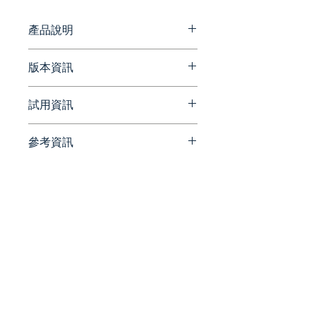
據彈性，實現業務永續營運。
產品說明
適用於雲端、虛擬和實體的單
版本資訊
一平台
備份與智慧化復原、災難復原
最新版本資訊
試用資訊
協作、雲端行動力、複製資料
https://helpcenter.veeam.co
管理、監控與分析
m/all-products-and-
參考資訊
versions.html?
請洽詢 Beesoft 蜂潮資訊 ▼
解放傳統備份正是時候
productId=8&version=produc
📞 來電洽詢 ▏ 02-7752-7618
官方相關文章
保護資料固然至關重要，但程
t%3A8%2F422
✉️ 來信洽詢 ▏
https://www.veeam.com/blog/
序未必是困難或繁複。
beesales@beesoft.com.tw
?ad=menu-resources
Veeam® 可協助您打破傳統系
🕗 服務時間 ▏ 09:00 -
統的框架，提升功能效率並適
18:00（週一～五）
時擴充規模，帶動業務成長。
在 Veeam 的協助下，您能擁
有簡化作業和降低成本所需的
統一編號:
90452270
所有功能。