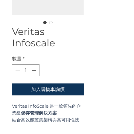
Veritas
Infoscale
數量
*
加入購物車詢價
Veritas InfoScale 是一款領先的企
業級
儲存管理解決方案
結合高效能叢集架構與高可用性技
術，跨雲端與實體環境優化關鍵應用
的韌性，確保業務零中斷。