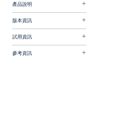
產品說明
InfoScale 是一種經過驗證的解決
版本資訊
方案，可提供跨物理、虛擬和雲端
基礎架構的通用可用性平台。通過
官方網站版本更新資訊
試用資訊
與企業應用程序的直接整合，它為
廣泛的關鍵業務服務提供高可用性
https://www.veritas.com/supp
和災難恢復。借助 InfoScale，您
參考資訊
ort/en_US/doc/109864724-
請洽詢 Beesoft 蜂潮資訊 ▼
可以自信而輕鬆地增加應用程序正
166315456-0/index
📞 來電洽詢 ▏ 02-7752-7618
官方網站
常運行時間並優化性能。
✉️ 來信洽詢 ▏
https://origin-
beesales@beesoft.com.tw
www.veritas.com/en/uk/availa
避免停機
🕗 服務時間 ▏ 09:00 -
bility/infoscale
將每個事件的停機時間從 4 小
18:00（週一～五）
時減少到 5 分鐘。
官方部落格
https://origin-
成本優化
www.veritas.com/en/uk/blogs
統一編號:
90452270
整合併提供可見性，將成本降
低 50%。
​電話：02 -
7752 - 7618
|