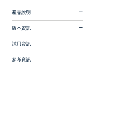
助企業將枯燥數據轉化為高品質視覺
敘事，顯著提升品牌溝通與行銷成
產品說明
效。
Visme幫助您建立應有的聲譽。
版本資訊
無論您是經驗豐富的設計師，還是
無法信任一盒蠟筆，Visme 將功
官方網站版本更新資訊
試用資訊
能與易用性相結合，創建了一個平
台，讓每個人都能盡其所能。
https://www.visme.co/whats-
參考資訊
new/
請洽詢 Beesoft 蜂潮資訊 ▼
會議室就緒演示文稿
📞 來電洽詢 ▏ 02-7752-7618
官方網站
無論您是參加投資者會議還是
✉️ 來信洽詢 ▏
https://www.visme.co/
家長/教師會議，關鍵是多展
beesales@beesoft.com.tw
示，少說。Visme 可幫助您將
🕗 服務時間 ▏ 09:00 -
官方部落格
您的專業知識打包成極具吸引
18:00（週一～五）
https://visme.co/blog/
力、極具影響力的演示文稿。
引人入勝的圖表和信息圖表
統一編號:
90452270
當人們在視覺上看到信息而不
是聽到信息時，他們記住的信