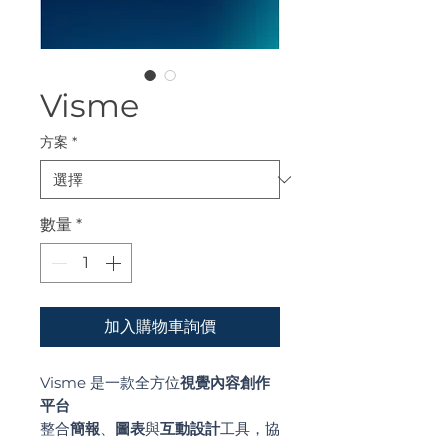
Visme
方案
*
數量
*
加入購物車詢價
Visme 是一款全方位
視覺內容創作
平台
整合
簡報
、
圖表
與
互動設計
工具，協