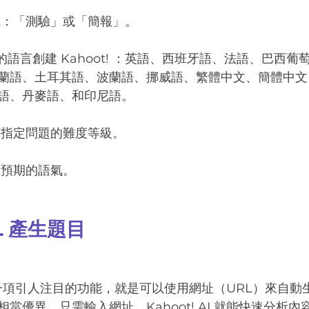
式：「測驗」或「簡報」。
不同的語言創建 Kahoot! ：英語、西班牙語、法語、巴西
蘭語、土耳其語、波蘭語、挪威語、繁體中文、簡體中文
語、丹麥語、和印尼語。 
可指定問題的難度等級。
定預期的語氣。
L 產生題目
 新增了一項引人注目的功能，就是可以使用網址（URL）來自
當優異，只需輸入網址，Kahoot! AI 就能快速分析