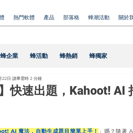
體
熱門軟體
產品
部落格
蜂潮活動
關於
蜂企業
蜂活動
蜂熱銷
蜂獨家
月22日
讀畢需時 2 分鐘
快速出題，Kahoot! AI
hoot! AI 魔法，自動生成題目簡單上手！
」嗎？隨著 A