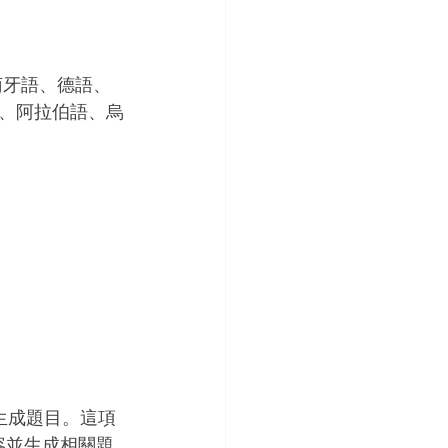
葡萄牙語、德語、
、阿拉伯語、烏
動生成題目。這項
內容並生成相關題