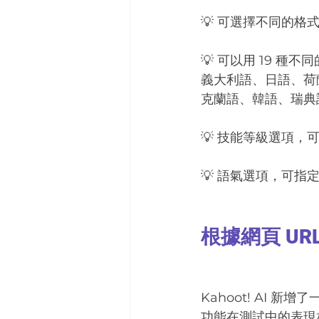
💡 可選擇不同的格
💡 可以用 19 種
義大利語、日語、荷
克蘭語、韓語、瑞典
💡 技能等級選項，
💡 語氣選項，可指
根據網頁 UR
Kahoot! AI
功能在測試中的表現相