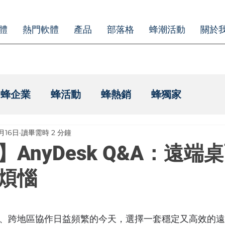
體
熱門軟體
產品
部落格
蜂潮活動
關於
蜂企業
蜂活動
蜂熱銷
蜂獨家
2月16日
讀畢需時 2 分鐘
AnyDesk Q&A：遠端
煩惱
支援、跨地區協作日益頻繁的今天，選擇一套穩定又高效的