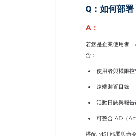
Q：如何部署 
A：
若您是企業使用者，A
含：
使用者與權限控
遠端裝置目錄
活動日誌與報告
可整合 AD（Acti
搭配 MSI 部署與